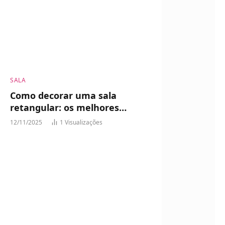
SALA
Como decorar uma sala
retangular: os melhores
layouts
12/11/2025
1
Visualizações