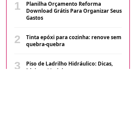
Planilha Orçamento Reforma
Download Grátis Para Organizar Seus
Gastos
Tinta epóxi para cozinha: renove sem
quebra-quebra
Piso de Ladrilho Hidráulico: Dicas,
Ideias e Modelos
Parede de Drywall Passo a Passo:
Construa Divisórias de Forma Rápida
e Limpa
Tirar Cheiro de Cigarro: 7 Dicas Que
Funcionam Rápido