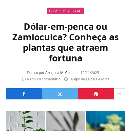
CASA E DECORAÇÃO
Dólar-em-penca ou
Zamioculca? Conheça as
plantas que atraem
fortuna
Escrito por
Ana Julia M. Costa
12/11/2025
Nenhum comentário
Tempo de Leitura 4 Mins