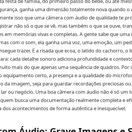
a festa de família, do primeiro passo do bebê, ou até me
gurança, ganha uma dimensão totalmente nova quando o á
amente isso que uma câmera com áudio de qualidade te pro
gistrar não só o que se vê, mas também o que se ouve, tr
 em memórias vivas e completas. A gente sabe que uma
, mas com o som, ela ganha uma voz, uma emoção, um ped
nsegue trazer. É a risada que ecoa, o latido do cachorro, o 
ara: cada detalhe sonoro adiciona profundidade e context
 muito mais do que apenas uma sequência de quadros. Por 
 o equipamento certo, a presença e a qualidade do microfon
o da imagem, seja para guardar recordações preciosas ou 
 lar ou negócio. Uma boa câmera com áudio não é só um l
 quem busca uma documentação realmente completa e efic
a dos acontecimentos de forma autêntica e inesquecível.
om Áudio: Grave Imagens e 