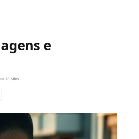
agens e
ura 18 Mins