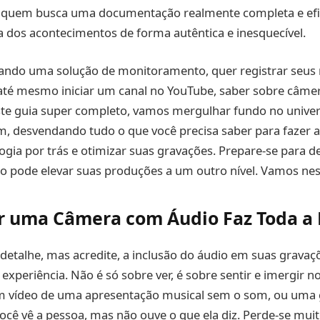
 quem busca uma documentação realmente completa e efic
a dos acontecimentos de forma autêntica e inesquecível.
cando uma solução de monitoramento, quer registrar se
té mesmo iniciar um canal no YouTube, saber sobre câme
te guia super completo, vamos mergulhar fundo no unive
, desvendando tudo o que você precisa saber para fazer a
ogia por trás e otimizar suas gravações. Prepare-se para 
io pode elevar suas produções a um outro nível. Vamos ne
r uma Câmera com Áudio Faz Toda a 
detalhe, mas acredite, a inclusão do áudio em suas grava
xperiência. Não é só sobre ver, é sobre sentir e imergir
m vídeo de uma apresentação musical sem o som, ou uma 
cê vê a pessoa, mas não ouve o que ela diz. Perde-se mui