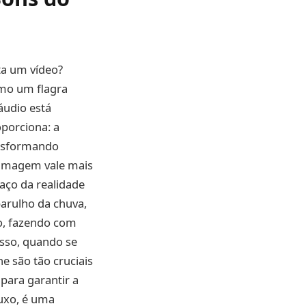
ta um vídeo?
smo um flagra
udio está
porciona: a
ansformando
 imagem vale mais
aço da realidade
barulho da chuva,
o, fazendo com
isso, quando se
e são tão cruciais
para garantir a
uxo, é uma