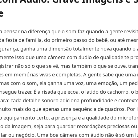
e
a pensar na diferença que o som faz quando a gente revisi
a festa de família, do primeiro passo do bebê, ou até me
gurança, ganha uma dimensão totalmente nova quando o á
amente isso que uma câmera com áudio de qualidade te pro
gistrar não só o que se vê, mas também o que se ouve, tr
 em memórias vivas e completas. A gente sabe que uma
, mas com o som, ela ganha uma voz, uma emoção, um ped
nsegue trazer. É a risada que ecoa, o latido do cachorro, o 
ara: cada detalhe sonoro adiciona profundidade e context
 muito mais do que apenas uma sequência de quadros. Por 
 o equipamento certo, a presença e a qualidade do microfon
o da imagem, seja para guardar recordações preciosas ou 
 lar ou negócio. Uma boa câmera com áudio não é só um l