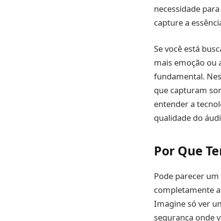
necessidade para
capture a essênci
Se você está bus
mais emoção ou a
fundamental. Nes
que capturam som
entender a tecnol
qualidade do áud
Por Que Te
Pode parecer um 
completamente a e
Imagine só ver u
segurança onde vo