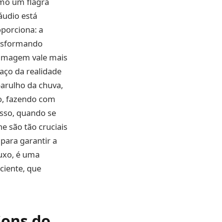
smo um flagra
udio está
porciona: a
ansformando
 imagem vale mais
aço da realidade
barulho da chuva,
o, fazendo com
isso, quando se
e são tão cruciais
para garantir a
uxo, é uma
iente, que
Sons do