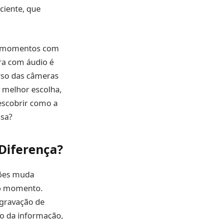
iente, que
us momentos com
ra com áudio é
rso das câmeras
 melhor escolha,
descobrir como a
ssa?
Diferença?
ções muda
 no momento.
gravação de
to da informação,