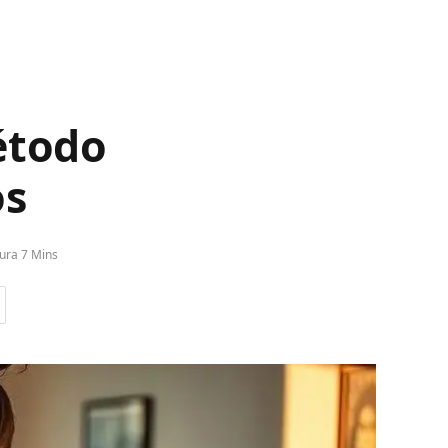
étodo
os
ura 7 Mins