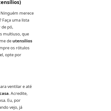
ensílios)
o. Ninguém merece
 Faça uma lista
 de pó,
s multiuso, que
orme de
utensílios
mpre os rótulos
el, opte por
ra ventilar e até
 casa
. Acredite,
sa. Eu, por
ndo vejo, já