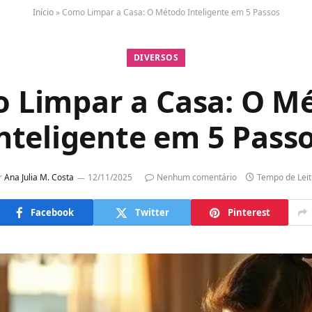
Início
»
Como Limpar a Casa: O Método Inteligente em 5 Passos
DIVERSOS
 Limpar a Casa: O M
nteligente em 5 Pass
r
Ana Julia M. Costa
12/11/2025
Nenhum comentário
Tempo de Leit
Facebook
Twitter
Pinterest