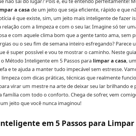
ue não sai do lugar? Pois é, eu te entendo perfeitamente! M
impar a casa
de um jeito que seja eficiente, rápido e que 
otícia é que existe, sim, um jeito mais inteligente de fazer is
 relação com a limpeza e com o seu lar. Imagine só ter u
osa e com aquele clima bom que a gente tanto ama, sem pr
rgias ou o seu fim de semana inteiro esfregando? Parece 
e é super possível e vou te mostrar o caminho. Neste gui
r o Método Inteligente em 5 Passos para
limpar a casa
, um
refa e te ajuda a manter tudo impecável sem estresse. Va
 limpeza com dicas práticas, técnicas que realmente func
para virar um mestre na arte de deixar seu lar brilhando e
a família com todo o conforto. Chega de sofrer, vem comi
um jeito que você nunca imaginou!
nteligente em 5 Passos para Limpar