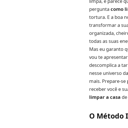
limpa, e parece q
pergunta
como l
tortura. E a boa n
transformar a sua
organizada, cheir
todas as suas ene
Mas eu garanto qu
vou te apresenta
descomplica a ta
nesse universo da
mais. Prepare-se 
receber você e su
limpar a casa
de 
O Método I