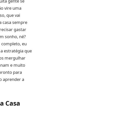
uita gente se
não vire uma
so, que vai
ma casa sempre
ecisar gastar
um sonho, né?
a completo, eu
a estratégia que
mos mergulhar
ionam e muito
 pronto para
go aprender a
 a Casa