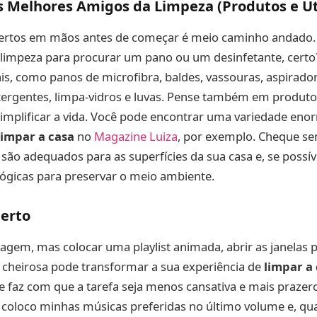
 Melhores Amigos da Limpeza (Produtos e Ut
certos em mãos antes de começar é meio caminho andad
limpeza para procurar um pano ou um desinfetante, certo?
ais, como panos de microfibra, baldes, vassouras, aspirador
tergentes, limpa-vidros e luvas. Pense também em produto
simplificar a vida. Você pode encontrar uma variedade en
limpar a casa
no
Magazine Luiza
, por exemplo. Cheque se
 são adequados para as superfícies da sua casa e, se possív
ógicas para preservar o meio ambiente.
Certo
gem, mas colocar uma playlist animada, abrir as janelas pa
 cheirosa pode transformar a sua experiência de
limpar a
faz com que a tarefa seja menos cansativa e mais prazero
coloco minhas músicas preferidas no último volume e, qua