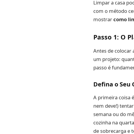
Limpar a casa po
com o método cert
mostrar
como li
Passo 1: O 
Antes de colocar 
um projeto: quant
passo é fundamen
Defina o Seu
A primeira coisa é
nem deve!) tentar
semana ou do mês,
cozinha na quart
de sobrecarga e t