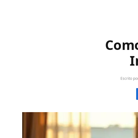
Como
I
Escrito po