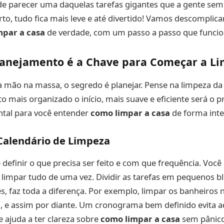
de parecer uma daquelas tarefas gigantes que a gente sem
o, tudo fica mais leve e até divertido! Vamos descomplica
mpar a casa
de verdade, com um passo a passo que funcio
Planejamento é a Chave para Começar a Li
a mão na massa, o segredo é planejar. Pense na limpeza d
o mais organizado o início, mais suave e eficiente será o p
tal para você entender
como limpar a casa
de forma inte
 Calendário de Limpeza
 definir o que precisa ser feito e com que frequência. Você
 limpar tudo de uma vez. Dividir as tarefas em pequenos b
 faz toda a diferença. Por exemplo, limpar os banheiros na
a, e assim por diante. Um cronograma bem definido evita 
e ajuda a ter clareza sobre
como limpar a casa
sem pânico