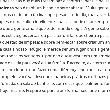
das coisas que mais trazem paz e conforto, né? E olha, s
heirosa
não é nenhum bicho de sete cabeças! Muita gente 
ssimos ou de uma faxina superpesada todo dia, mas a ver
mples e uma rotina inteligente, sua casa pode estar semp
e que a gente ama e que todo mundo elogia. A gente sabe q
as estratégias certas, dá para ter um lar que cheira a paraí
 questão de limpeza; é sobre bem-estar, sobre criar um a
sa casa é nosso refúgio, e merece ser um lugar onde a gente
om todos os sentidos. É por isso que investir em um amb
ade de vida para você e sua família. E acredite, existem tr
 um cheirinho’ e que fazem uma diferença enorme no ar da
completo, você vai descobrir maneiras práticas e eficazes 
rfumada, da sala ao banheiro, com dicas que realmente fu
r hoje mesmo. Prepare-se para transformar seu lar em um 