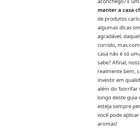
aconchego? É uma 
manter a casa c
de produtos carí
algumas dicas si
agradável, daquel
corrido, mas com 
casa não é só uma
sabe? Afinal, nos
realmente bem, c
investir em qualid
além do ‘borrifar
longo deste guia 
esteja sempre pe
você pode aplica
aromas!