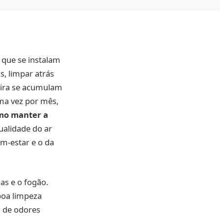
s que se instalam
s, limpar atrás
oeira se acumulam
ma vez por mês,
mo manter a
ualidade do ar
m-estar e o da
as e o fogão.
boa limpeza
s de odores