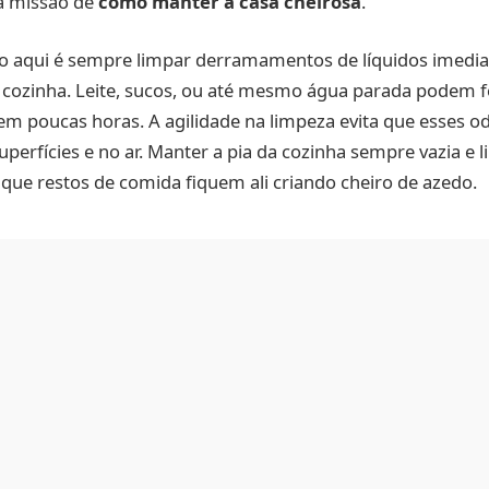
na missão de
como manter a casa cheirosa
.
ro aqui é sempre limpar derramamentos de líquidos imedi
 cozinha. Leite, sucos, ou até mesmo água parada podem f
m poucas horas. A agilidade na limpeza evita que esses o
erfícies e no ar. Manter a pia da cozinha sempre vazia e l
ue restos de comida fiquem ali criando cheiro de azedo.