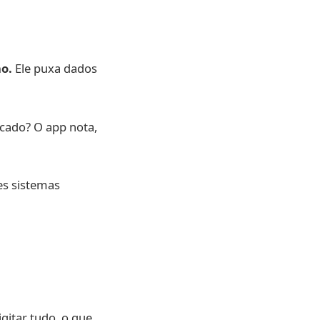
o.
Ele puxa dados
cado? O app nota,
es sistemas
itar tudo, o que