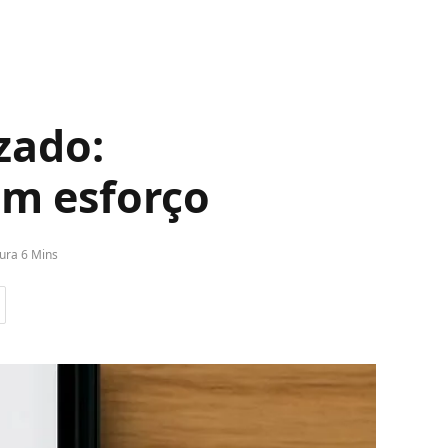
zado:
em esforço
ura 6 Mins