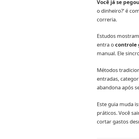
Você já se pego
o dinheiro?’ é c
correria.
Estudos mostra
entra o
controle
manual. Ele sincr
Métodos tradicio
entradas, categor
abandona após s
Este guia muda is
práticos. Você sa
cortar gastos de