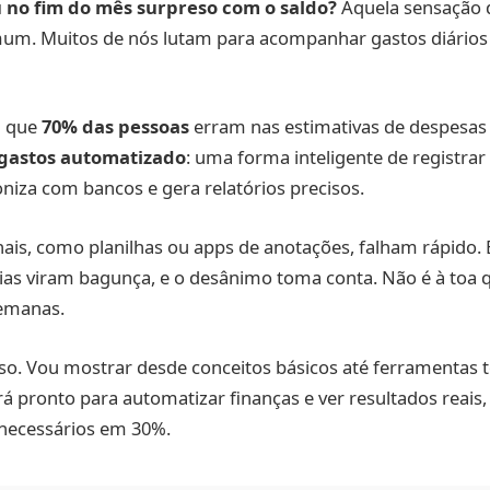
u no fim do mês surpreso com o saldo?
Aquela sensação d
omum. Muitos de nós lutam para acompanhar gastos diário
m que
70% das pessoas
erram nas estimativas de despesas
 gastos automatizado
: uma forma inteligente de registra
oniza com bancos e gera relatórios precisos.
nais, como planilhas ou apps de anotações, falham rápido
ias viram bagunça, e o desânimo toma conta. Não é à toa 
emanas.
so. Vou mostrar desde conceitos básicos até ferramentas 
irá pronto para automatizar finanças e ver resultados reais
snecessários em 30%.