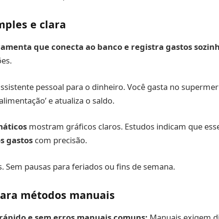
mples e clara
ramenta que conecta ao banco e registra gastos sozinh
ões.
sistente pessoal para o dinheiro. Você gasta no supermer
limentação’ e atualiza o saldo.
máticos
mostram gráficos claros. Estudos indicam que ess
s gastos
com precisão.
. Sem pausas para feriados ou fins de semana.
para métodos manuais
rápido e sem erros manuais comuns:
Manuais exigem dig