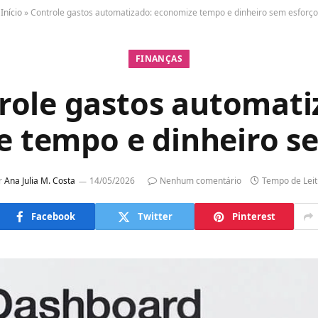
Início
»
Controle gastos automatizado: economize tempo e dinheiro sem esforço
FINANÇAS
role gastos automati
 tempo e dinheiro s
r
Ana Julia M. Costa
14/05/2026
Nenhum comentário
Tempo de Leit
Facebook
Twitter
Pinterest