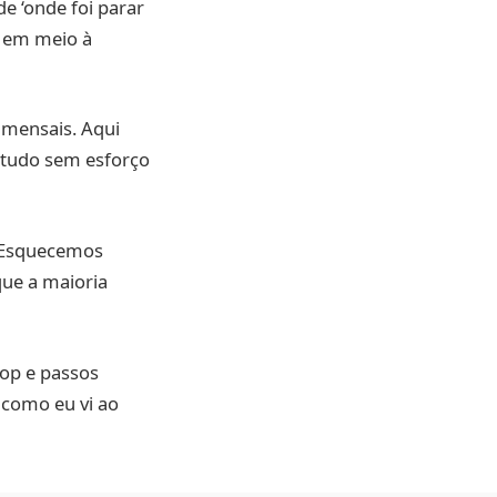
e ‘onde foi parar
s em meio à
 mensais. Aqui
r tudo sem esforço
. Esquecemos
que a maioria
top e passos
, como eu vi ao