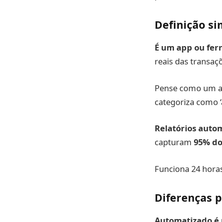
Definição si
É um app ou fer
reais das transaç
Pense como um as
categoriza como ‘a
Relatórios auto
capturam
95% do
Funciona 24 horas
Diferenças 
Automatizado é 