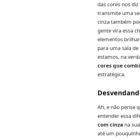
das cores nos diz 
transmite uma sen
cinza também pod
gente vira essa c
elementos brilhar
para uma sala de
estamos, na verd
cores que comb
estratégica.
Desvendando
Ah, e não pense qu
entender essa dif
com cinza
na sua
até um pouquinho