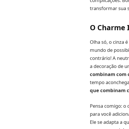
complicações. Bo
transformar sua s
O Charme I
Olha só, o cinza 
mundo de possibil
contrário! A neut
a decoração de u
combinam com c
tempo aconchegan
que combinam c
Pensa comigo: o c
para você adicion
Ele se adapta a qu