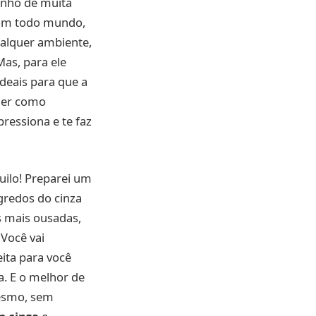
dinho de muita
 com todo mundo,
ualquer ambiente,
Mas, para ele
ideais para que a
nder como
ressiona e te faz
uilo! Preparei um
gredos do cinza
s mais ousadas,
Você vai
eita para você
a. E o melhor de
mesmo, sem