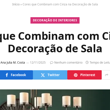
Início
»
Cores que Combinam com Cinza na Decoração de Sala
DECORAÇÃO DE INTERIORES
que Combinam com C
Decoração de Sala
Ana Julia M. Costa
12/11/2025
Nenhum comentário
Tempo de Leit
Facebook
Twitter
Pinterest