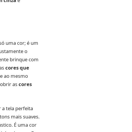
 cinza
e
 só uma cor; é um
justamente o
 gente brinque com
 as
cores que
 e ao mesmo
obrir as
cores
a tela perfeita
 tons mais suaves.
ústico. É uma cor