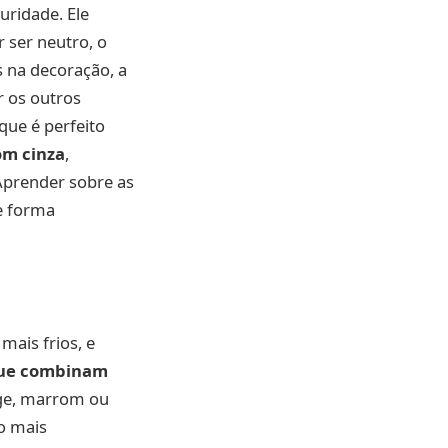
turidade. Ele
 ser neutro, o
 na decoração, a
r os outros
que é perfeito
om cinza
,
Aprender sobre as
e forma
mais frios, e
que combinam
ege, marrom ou
o mais