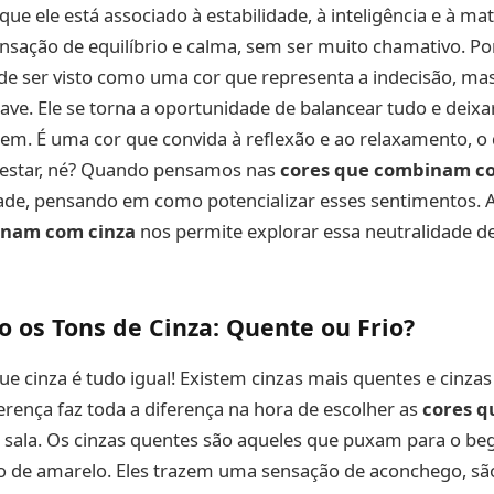
que ele está associado à estabilidade, à inteligência e à ma
sação de equilíbrio e calma, sem ser muito chamativo. Por
e ser visto como uma cor que representa a indecisão, mas
have. Ele se torna a oportunidade de balancear tudo e deixa
em. É uma cor que convida à reflexão e ao relaxamento, o 
 estar, né? Quando pensamos nas
cores que combinam c
ade, pensando em como potencializar esses sentimentos. 
inam com cinza
nos permite explorar essa neutralidade d
 os Tons de Cinza: Quente ou Frio?
e cinza é tudo igual! Existem cinzas mais quentes e cinzas 
erença faz toda a diferença na hora de escolher as
cores 
 sala. Os cinzas quentes são aqueles que puxam para o b
 de amarelo. Eles trazem uma sensação de aconchego, sã