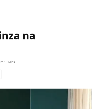
inza na
ura 19 Mins