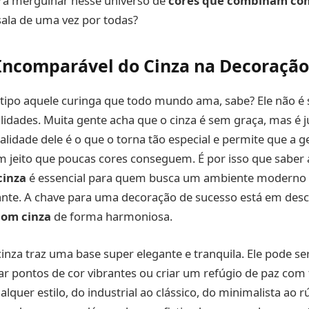
ra mergulhar nesse universo de
cores que combinam com
ala de uma vez por todas?
ncomparável do Cinza na Decoração
é tipo aquele curinga que todo mundo ama, sabe? Ele não é
idades. Muita gente acha que o cinza é sem graça, mas é 
ralidade dele é o que o torna tão especial e permite que a
m jeito que poucas cores conseguem. É por isso que saber
inza
é essencial para quem busca um ambiente moderno
te. A chave para uma decoração de sucesso está em desc
om cinza
de forma harmoniosa.
inza traz uma base super elegante e tranquila. Ele pode ser 
ar pontos de cor vibrantes ou criar um refúgio de paz com
alquer estilo, do industrial ao clássico, do minimalista ao r