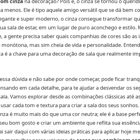
om cinza
na decoração? Pois é, o cinza se tornou o queri
ra menos. Ele é tipo aquele amigo versátil que se dá bem
elegante e super moderno, o cinza consegue transformar q
ua sala de estar, em um lugar de puro aconchego e estilo. 
e, a gente precisa saber quais companhias de cores são as 
ue monótona, mas sim cheia de vida e personalidade. Ente
a é a chave para uma decoração de sala que realmente imp
essa dúvida e não sabe por onde começar, pode ficar tranq
nsando em cada detalhe, para te ajudar a desvendar os se
ala. Vamos explorar desde as combinações clássicas até a
ar cada tom e textura para criar a sala dos seus sonhos. 
inza é muito mais do que uma cor neutra; ele é a base perf
seu bom gosto e criar um ambiente que reflita sua essênci
ai sair daqui com várias ideias práticas para aplicar hoje 