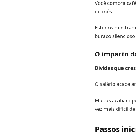
Você compra café
do mês.
Estudos mostram q
buraco silencios
O impacto da
Dívidas que cre
O salário acaba a
Muitos acabam peg
vez mais difícil de
Passos inic