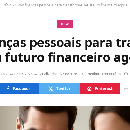
Início
»
Dicas finanças pessoais para transformar seu futuro financeiro agora
DICAS
anças pessoais para t
 futuro financeiro a
 Costa
02/06/2026
Atualizado:
02/06/2026
Nenhum comentário
Facebook
Twitter
Pinterest