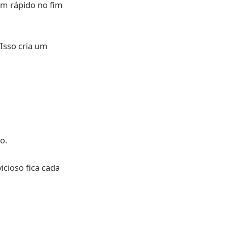
am rápido no fim
Isso cria um
o.
cioso fica cada