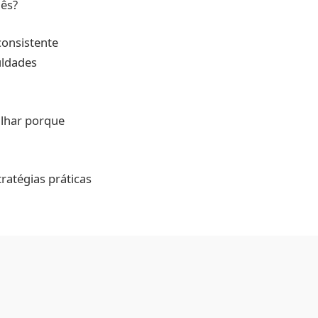
mês?
consistente
uldades
alhar porque
ratégias práticas