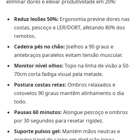
eliminar dores e elevar produtividade em 20%:
Reduz lesões 50%:
Ergonomia previne dores nas
costas, pescoço e LER/DORT, afetando 80% dos
remotos.
Cadeira pés no chão:
Joelhos a 90 graus e
antebraços paralelos evitam tensão muscular.
Monitor nível olhos:
Topo na linha de visão a 50-
70cm corta fadiga visual pela metade.
Postura costas retas:
Ombros relaxados e
cotovelos 90 graus mantêm alinhamento o dia
todo.
Pausas 60 minutos:
Alongue pescoço e ombros
por 30 segundos para resetar rigidez.
Suporte pulsos gel:
Mantém mãos neutras e
previne túnel do carpo em digitação longa.