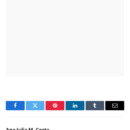
Facebook
Twitter
Pinterest
LinkedIn
Tumblr
Email
Ana Julia M. Costa