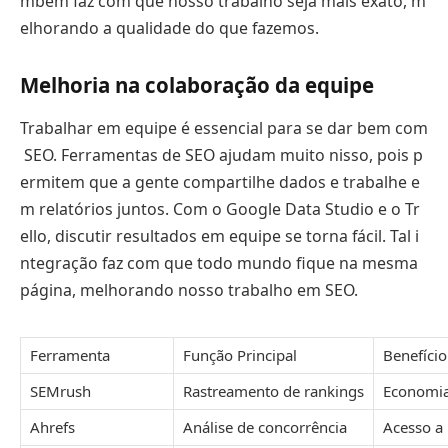
mbém faz com que nosso trabalho seja mais exato, m
elhorando a qualidade do que fazemos.
Melhoria na colaboração da equipe
Trabalhar em equipe é essencial para se dar bem com
SEO. Ferramentas de SEO ajudam muito nisso, pois p
ermitem que a gente compartilhe dados e trabalhe e
m relatórios juntos. Com o Google Data Studio e o Tr
ello, discutir resultados em equipe se torna fácil. Tal i
ntegração faz com que todo mundo fique na mesma
página, melhorando nosso trabalho em SEO.
Ferramenta
Função Principal
Benefício
SEMrush
Rastreamento de rankings
Economia
Ahrefs
Análise de concorrência
Acesso a 