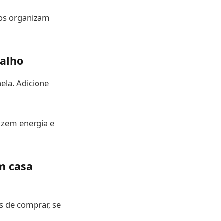
tos organizam
balho
ela. Adicione
azem energia e
m casa
s de comprar, se