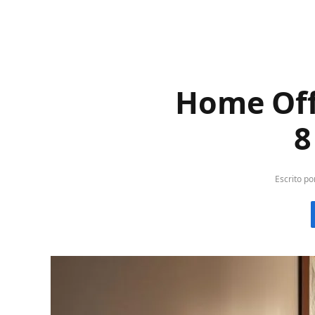
Home Off
8
Escrito po