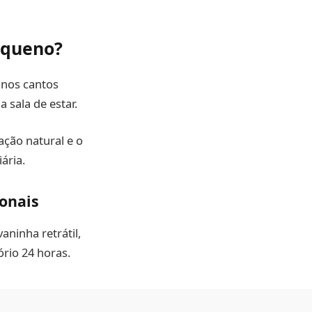
equeno?
e nos cantos
 sala de estar.
ação natural e o
ária.
onais
ninha retrátil,
rio 24 horas.