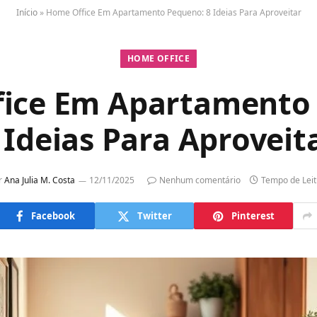
Início
»
Home Office Em Apartamento Pequeno: 8 Ideias Para Aproveitar
HOME OFFICE
ice Em Apartamento
 Ideias Para Aproveit
r
Ana Julia M. Costa
12/11/2025
Nenhum comentário
Tempo de Leit
Facebook
Twitter
Pinterest