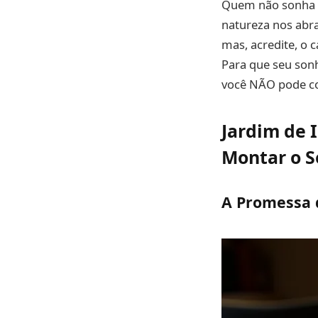
Quem não sonha c
natureza nos abra
mas, acredite, o 
Para que seu sonh
você NÃO pode co
Jardim de 
Montar o S
A Promessa 