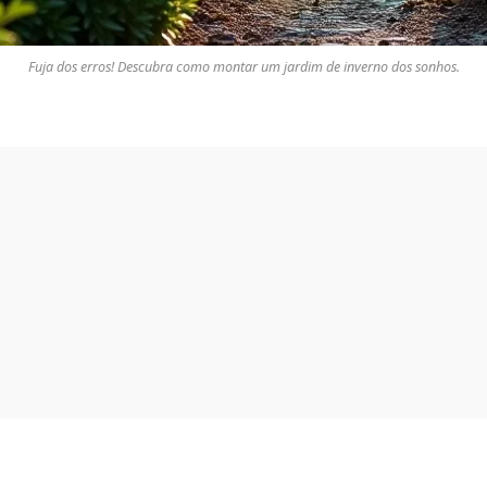
Fuja dos erros! Descubra como montar um jardim de inverno dos sonhos.