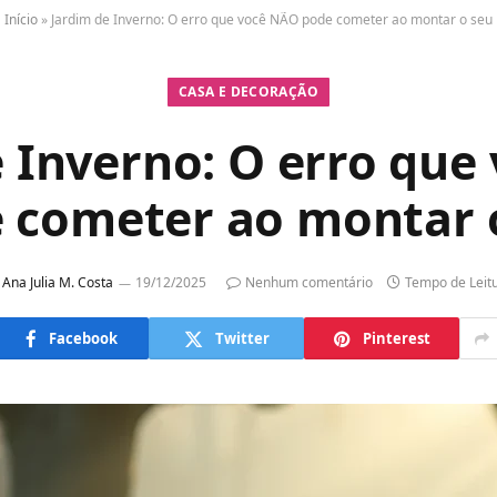
Início
»
Jardim de Inverno: O erro que você NÃO pode cometer ao montar o seu
CASA E DECORAÇÃO
e Inverno: O erro que
 cometer ao montar 
Ana Julia M. Costa
19/12/2025
Nenhum comentário
Tempo de Leit
Facebook
Twitter
Pinterest