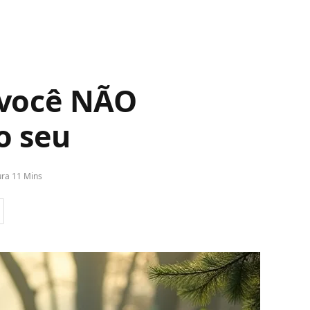
 você NÃO
o seu
ura 11 Mins