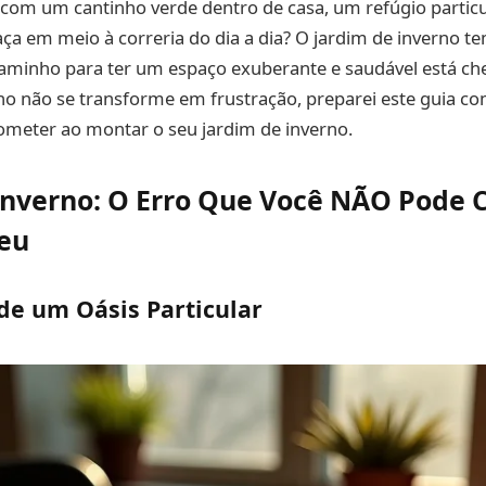
om um cantinho verde dentro de casa, um refúgio particu
ça em meio à correria do dia a dia? O jardim de inverno te
caminho para ter um espaço exuberante e saudável está ch
o não se transforme em frustração, preparei este guia co
meter ao montar o seu jardim de inverno.
Inverno: O Erro Que Você NÃO Pode 
eu
de um Oásis Particular