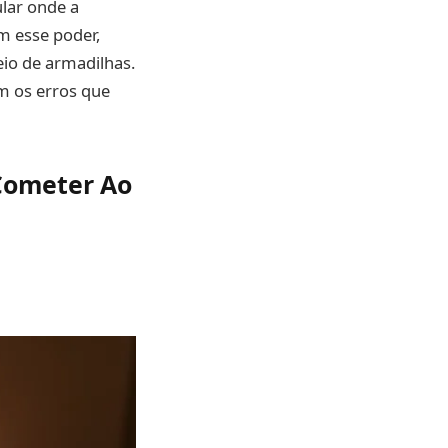
lar onde a
m esse poder,
eio de armadilhas.
m os erros que
Cometer Ao