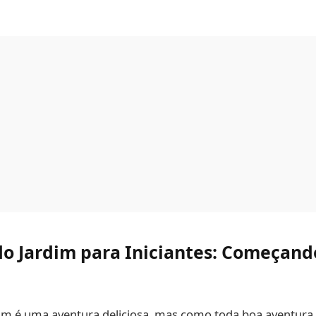
do
Jardim para Iniciantes
: Começand
m é uma aventura deliciosa, mas como toda boa aventura,