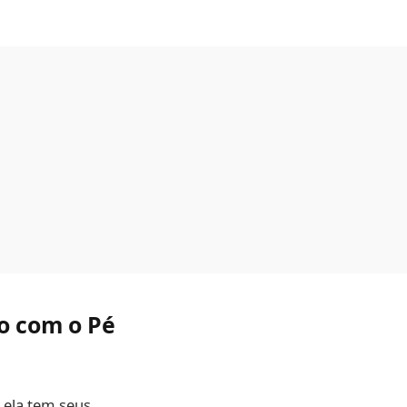
o com o Pé
 ela tem seus