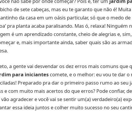
 você não sabe por onde começar? Pois é, ter um
jardim pa
bicho de sete cabeças, mas eu te garanto que não é! Muit
ntinho da casa em um oásis particular, só que o medo de 
oa’ pra planta acaba paralisando. Mas ó, relaxa! Ninguém 
em é um aprendizado constante, cheio de alegrias e, sim,
omeçar e, mais importante ainda, saber quais são as arma
esa.
eto, a gente vai desvendar os dez erros mais comuns que 
rdim para iniciantes
comete, e o melhor: eu vou te dar o
 ciladas! Preparado pra dar o primeiro passo rumo ao seu 
s e com muito mais acertos do que erros? Pode confiar, dep
s vão agradecer e você vai se sentir um(a) verdadeiro(a) e
lantar essa ideia juntos e colher muito sucesso no seu cant