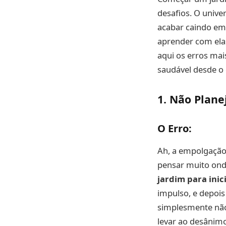
desafios. O unive
acabar caindo em
aprender com elas
aqui os erros mais
saudável desde o
1. Não Plane
O Erro:
Ah, a empolgação!
pensar muito onde
jardim para inic
impulso, e depois
simplesmente não
levar ao desânimo