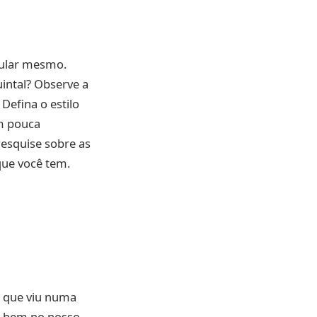
lular mesmo.
intal? Observe a
Defina o estilo
om pouca
esquise sobre as
que você tem.
a que viu numa
ar bem no nosso