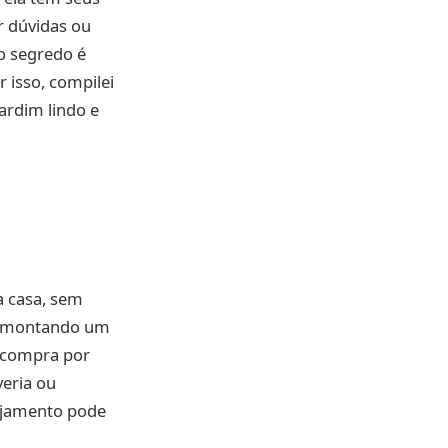
r dúvidas ou
o segredo é
 isso, compilei
jardim lindo e
a casa, sem
tá montando um
e compra por
veria ou
ejamento pode