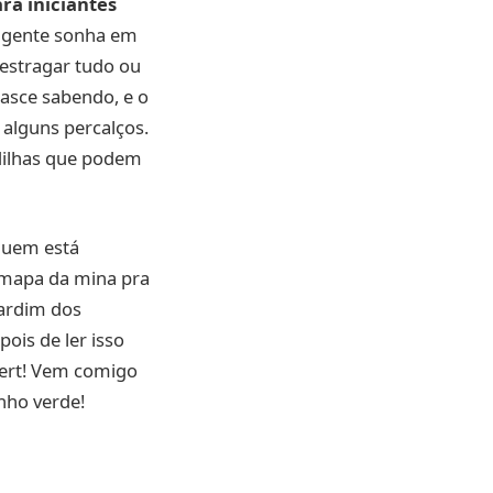
ra iniciantes
a gente sonha em
estragar tudo ou
nasce sabendo, e o
 alguns percalços.
dilhas que podem
quem está
 mapa da mina pra
jardim dos
ois de ler isso
xpert! Vem comigo
inho verde!