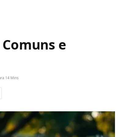
os Comuns e
ura 14 Mins