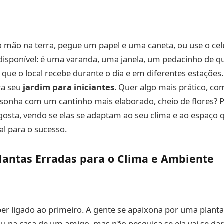
a mão na terra, pegue um papel e uma caneta, ou use o ce
isponível: é uma varanda, uma janela, um pedacinho de qu
 que o local recebe durante o dia e em diferentes estações. 
ra seu
jardim para iniciantes
. Quer algo mais prático, c
onha com um cantinho mais elaborado, cheio de flores? P
gosta, vendo se elas se adaptam ao seu clima e ao espaço 
al para o sucesso.
Plantas Erradas para o Clima e Ambiente
per ligado ao primeiro. A gente se apaixona por uma plant
 ou na casa de um amigo, mas não pesquisa se ela vai se d