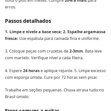
solta o piso em meses. Compre
20% a mais
para
erros.
Passos detalhados
1. Limpe e nivele a base seca; 2. Espalhe argamassa
fresca:
Use espátula para camada fina e uniforme.
3. Coloque peças com cruzetas de
2-3mm
. Bata leve
com martelo. Verifique nível a cada fileira.
4. Espere
24 horas
e aplique rejunte. 5. Limpe excesso
com esponja úmida. Cure por 72 horas sem pisar.
Trabalhe em seções pequenas. Chuva atrasa tudo no
Brasil úmido.
Erros comuns a evitar