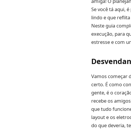
amiga! O planejam
Se você tá aqui, 
lindo e que reflit
Neste guia comple
execução, para qu
estresse e com um
Desvendan
Vamos começar do
certo. É como con
gente, é o coraçã
recebe os amigos
que tudo funcion
layout e os eletr
do que deveria, te