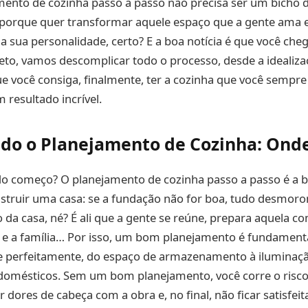
ento de cozinha passo a passo não precisa ser um bicho d
é porque quer transformar aquele espaço que a gente ama 
a a sua personalidade, certo? E a boa notícia é que você che
to, vamos descomplicar todo o processo, desde a idealiza
e você consiga, finalmente, ter a cozinha que você sempre
 resultado incrível.
do o Planejamento de Cozinha: Ond
 começo? O planejamento de cozinha passo a passo é a b
struir uma casa: se a fundação não for boa, tudo desmoron
o da casa, né? É ali que a gente se reúne, prepara aquela c
 e a família… Por isso, um bom planejamento é fundamenta
e perfeitamente, do espaço de armazenamento à iluminaçã
odomésticos. Sem um bom planejamento, você corre o risco
r dores de cabeça com a obra e, no final, não ficar satisfei