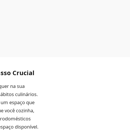
sso Crucial
quer na sua
ábitos culinários.
r um espaço que
e você cozinha,
etrodomésticos
espaço disponível.