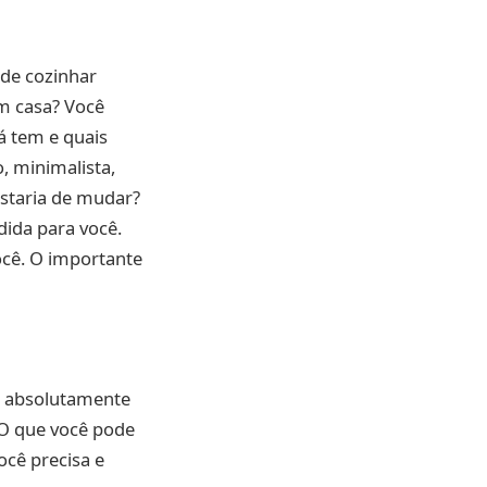
de cozinhar
m casa? Você
á tem e quais
, minimalista,
ostaria de mudar?
dida para você.
ocê. O importante
 é absolutamente
 O que você pode
ocê precisa e