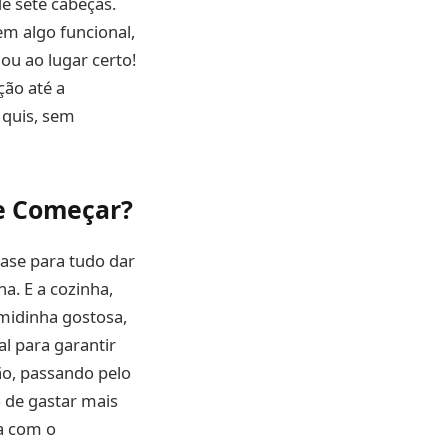
e sete cabeças.
em algo funcional,
gou ao lugar certo!
ção até a
 quis, sem
e Começar?
ase para tudo dar
a. E a cozinha,
omidinha gostosa,
l para garantir
o, passando pelo
 de gastar mais
ta com o