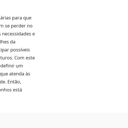
sárias para que
em se perder no
s necessidades e
alhes da
ipar possíveis
uturos. Com este
 definir um
 que atenda às
de. Então,
onhos está