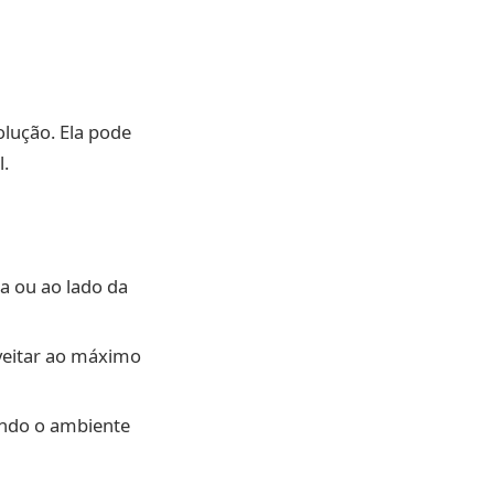
olução. Ela pode
l.
a ou ao lado da
oveitar ao máximo
ando o ambiente