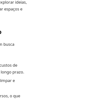
xplorar ideias,
ar espaços e
o
em busca
custos de
 longo prazo.
limpar e
sos, o que