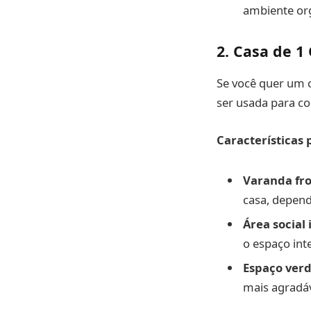
ambiente or
2.
Casa de 1
Se você quer um c
ser usada para co
Características 
Varanda fro
casa, depend
Área social
o espaço int
Espaço ver
mais agradáv