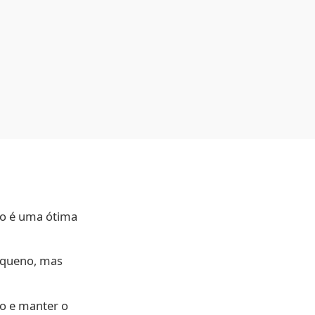
to é uma ótima
pequeno, mas
ço e manter o