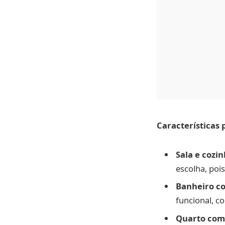
Características 
Sala e cozi
escolha, poi
Banheiro c
funcional, c
Quarto com