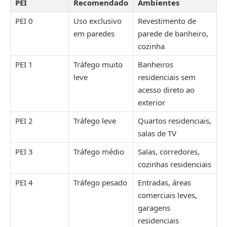
PEI
Recomendado
Ambientes
PEI 0
Uso exclusivo
Revestimento de
em paredes
parede de banheiro,
cozinha
PEI 1
Tráfego muito
Banheiros
leve
residenciais sem
acesso direto ao
exterior
PEI 2
Tráfego leve
Quartos residenciais,
salas de TV
PEI 3
Tráfego médio
Salas, corredores,
cozinhas residenciais
PEI 4
Tráfego pesado
Entradas, áreas
comerciais leves,
garagens
residenciais