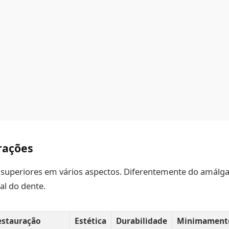
rações
uperiores em vários aspectos. Diferentemente do amálgama
al do dente.
estauração
Estética
Durabilidade
Minimamente