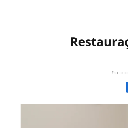
Restauraç
Escrito po