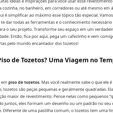
itas ideias e inspirações para você usar esse revestimento 
na cozinha, no banheiro, em corredores ou até mesmo em á
ui é simplificar ao máximo esse tópico tão especial. Vamos
 te dar todas as ferramentas e o conhecimento necessário
ara o seu projeto. Transforme seu espaço em um verdadei
dade. Então, fica por aqui, pega um cafezinho e vem comig
rtas pelo mundo encantador dos tozetos!
Piso de Tozetos? Uma Viagem no Tem
to em
piso de tozetos
. Mas você realmente sabe o que ele é
e, tozetos são peças pequenas e geralmente quadradas. El
o maior de revestimento. Pense nelas como pequenos “
ndo juntos, eles formam um desenho ou um padrão no seu 
 Diferente de uma pastilha comum, o tozetos tem uma hi