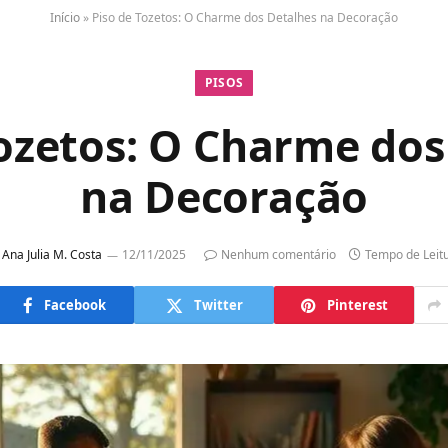
Início
»
Piso de Tozetos: O Charme dos Detalhes na Decoração
PISOS
Tozetos: O Charme dos
na Decoração
Ana Julia M. Costa
12/11/2025
Nenhum comentário
Tempo de Leit
Facebook
Twitter
Pinterest