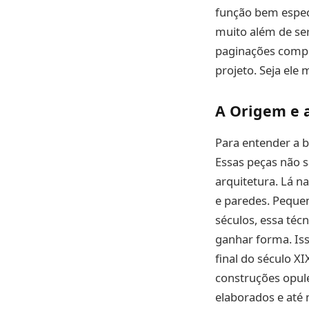
função bem especí
muito além de ser
paginações compl
projeto. Seja ele
A Origem e 
Para entender a 
Essas peças não s
arquitetura. Lá n
e paredes. Peque
séculos, essa té
ganhar forma. Is
final do século X
construções opule
elaborados e até