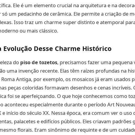
fica. Ele é um elemento crucial na arquitetura e na decoraç
 só um pedacinho de cerâmica. Ele permite a criação de m
exas. Isso traz um charme super distinto e atemporal par
 moderno ou mais clássico.
a Evolução Desse Charme Histórico
beleza do
piso de tozetos
, precisamos fazer uma pequena
ão uma invenção recente. Elas têm raízes profundas na his
a Roma Antiga, por exemplo, os mosaicos já eram usados p
nas peças coloridas formavam desenhos e cenas incríveis.
cnica foi se aperfeiçoando. O que hoje conhecemos como t
so aconteceu especialmente durante o período Art Nouveau
IX e início do século XX. Nessa época, era comum ver o uso
ntas, palacetes e edifícios públicos. Eles criavam padrões
 mesmo florais. Eram sinônimo de requinte e de um cuidad