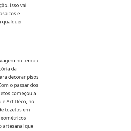
ão. Isso vai
osaicos e
a qualquer
 viagem no tempo.
tória da
ara decorar pisos
 Com o passar dos
ozetos começou a
 e Art Déco, no
 de tozetos em
 geométricos
o artesanal que