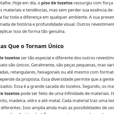
etalhe. Hoje em dia, o
piso de tozetos
ressurgiu com força t
 materiais e tendências, mas sem perder sua essência de 
za faz toda a diferença em qualquer ambiente. A sua prese
mada de história e profundidade visual. Outros revestime
plicar isso de forma tão genuína.
icas Que o Tornam Único
de tozetos
ser tão especial e diferente dos outros revestim
ato são únicos. Geralmente, são peças pequenas, mas vari
das, retangulares, hexagonais ou até mesmo com format
epende da proposta. Essa diversidade permite que a gente
zados. Essa é a grande sacada do tozetos. Segundo, os mat
de tozetos
pode ser feito de uma infinidade de materiais. 
nto, madeira, vidro e até metal. Cada material traz uma tex
diferentes. Isso amplia ainda mais as possibilidades de uso.