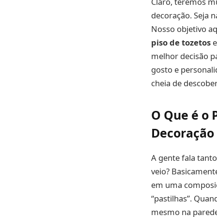
Claro, teremos mu
decoração. Seja 
Nosso objetivo aq
piso de tozetos
e
melhor decisão p
gosto e personali
cheia de descobe
O Que é o 
Decoração
A gente fala tan
veio? Basicament
em uma composiçã
“pastilhas”. Qua
mesmo na parede.