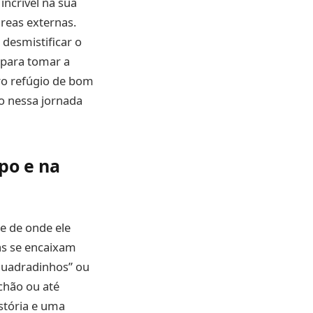
incrível na sua
reas externas.
 desmistificar o
 para tomar a
ro refúgio de bom
o nessa jornada
po e na
 e de onde ele
as se encaixam
quadradinhos” ou
chão ou até
stória e uma