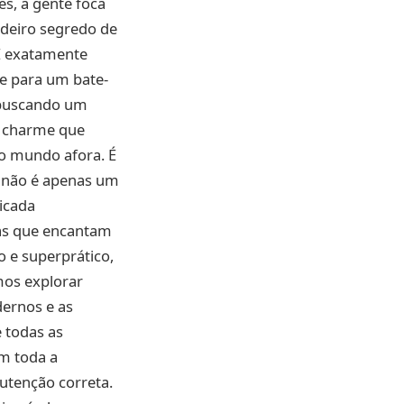
es, a gente foca
adeiro segredo de
É exatamente
se para um bate-
á buscando um
um charme que
lo mundo afora. É
não é apenas um
icada
cas que encantam
o e superprático,
mos explorar
dernos e as
 todas as
em toda a
tenção correta.