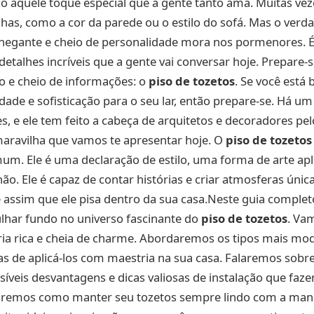
o aquele toque especial que a gente tanto ama. Muitas vez
has, como a cor da parede ou o estilo do sofá. Mas o verd
egante e cheio de personalidade mora nos pormenores. 
etalhes incríveis que a gente vai conversar hoje. Prepare-
o e cheio de informações: o
piso de tozetos
. Se você est
idade e sofisticação para o seu lar, então prepare-se. Há 
s, e ele tem feito a cabeça de arquitetos e decoradores pe
aravilha que vamos te apresentar hoje. O
piso de tozetos
m. Ele é uma declaração de estilo, uma forma de arte apl
ão. Ele é capaz de contar histórias e criar atmosferas úni
e assim que ele pisa dentro da sua casa.Neste guia complet
lhar fundo no universo fascinante do
piso de tozetos
. Va
ria rica e cheia de charme. Abordaremos os tipos mais mo
 de aplicá-los com maestria na sua casa. Falaremos sobre
síveis desvantagens e dicas valiosas de instalação que faz
aremos como manter seu tozetos sempre lindo com a manu