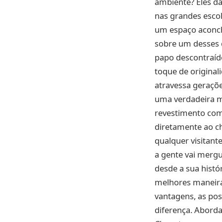
ambiente? Eles dã
nas grandes escol
um espaço aconch
sobre um desses d
papo descontraíd
toque de original
atravessa geraçõe
uma verdadeira m
revestimento comu
diretamente ao ch
qualquer visitant
a gente vai mergu
desde a sua histó
melhores maneiras
vantagens, as pos
diferença. Abord