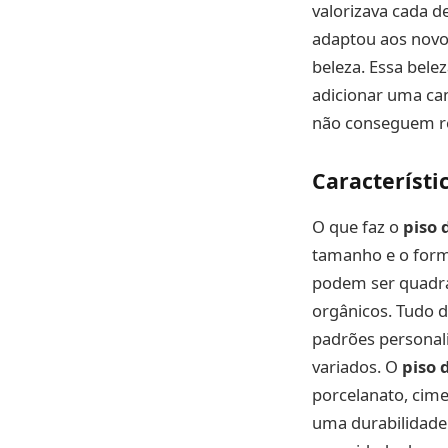
valorizava cada d
adaptou aos novos
beleza. Essa bele
adicionar uma ca
não conseguem re
Característ
O que faz o
piso 
tamanho e o form
podem ser quadra
orgânicos. Tudo d
padrões personali
variados. O
piso 
porcelanato, cime
uma durabilidade 